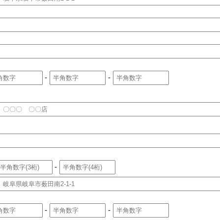
-
-
-
-
-