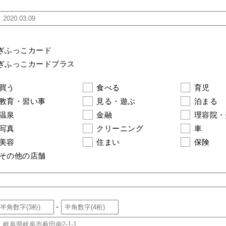
ぎふっこカード
ぎふっこカードプラス
買う
食べる
育児
教育・習い事
見る・遊ぶ
泊まる
温泉
金融
理容院・
写真
クリーニング
車
美容
住まい
保険
その他の店舗
-